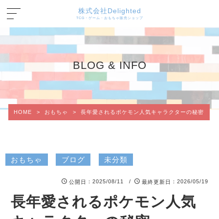
株式会社Delighted
TCG・ゲーム・おもちゃ販売ショップ
BLOG & INFO
HOME
>
おもちゃ
>
長年愛されるポケモン人気キャラクターの秘密
おもちゃ
ブログ
未分類
：2025/08/11 /
：2026/05/19
公開日
最終更新日
長年愛されるポケモン人気