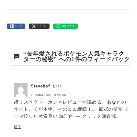
シェア
ツイート
LINEで送る
“長年愛されるポケモン人気キャラク
ターの秘密” への1件のフィードバック
Stevehof
より:
2026年4月30日 8:25 AM
超リスペクト、ホンネレビューが読める。あなたの
サイトこそが本物。そのまま継続！。
戴冠の聖堂
テ
ーマ絞った検索良い 論理的 — クリック回数減。
返信