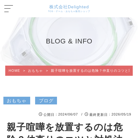
株式会社Delighted
TCG・ゲーム・おもちゃ販売ショップ
BLOG & INFO
HOME
>
おもちゃ
>
親子喧嘩を放置するのは危険？仲直りのコツと対処
おもちゃ
ブログ
：2024/06/07 /
：2026/05/19
公開日
最終更新日
親子喧嘩を放置するのは危