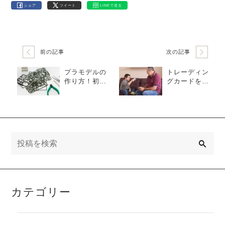
シェア
ツイート
LINEで送る
前の記事
次の記事
プラモデルの
トレーディン
作り方！初心
グカードを家
者が揃えるべ
族で遊ぶメリ
き基本の道具
ットとは？注
や手順を解説
意点も解説
検
索
カテゴリー