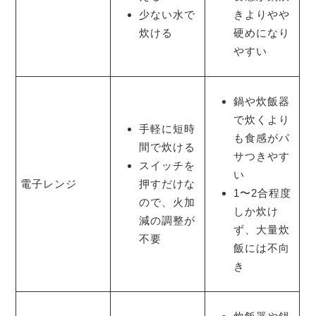
少ない水で
きよりやや
炊ける
硬めになり
やすい
鍋や炊飯器
で炊くより
手軽に短時
も食感がパ
間で炊ける
サつきやす
スイッチを
い
電子レンジ
押すだけな
1〜2合程度
ので、火加
しか炊け
減の調整が
ず、大量炊
不要
飯には不向
き