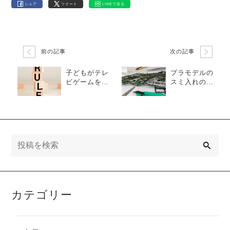
シェア
ツイート
LINEで送る
前の記事
次の記事
子どもがテレ
プラモデルの
ビゲームをや
スミ入れの方
る際のルール
法は？失敗し
は？決め方の
ない手順とコ
ポイントを紹
ツ・注意点を
介
解説
検
索
カテゴリー