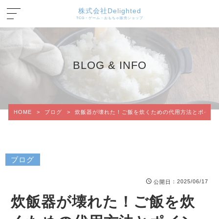
株式会社Delighted
TCG・ゲーム・おもちゃ販売ショップ
BLOG & INFO
HOME
>
ブログ
>
炊飯器が壊れた！ご飯を炊くための代用方法とポイン
ブログ
：2025/06/17
公開日
炊飯器が壊れた！ご飯を炊