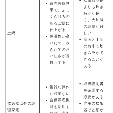
炊飯器や鍋
遠赤外線効
よりも炊き
果で、ふっ
時間が長
くら甘みの
く、火加減
あるご飯に
の調整が難
仕上がる
土鍋
しい
保温性が高
底面と上部
いため、炊
のお米で炊
きたてのお
きムラがで
いしさが長
きることが
持ちする
ある
取扱説明書
複雑な操作
を確認する
が必要ない
必要がある
自動調理機
炊飯器以外の調
専用の炊飯
能を活用す
理家電
器ほど細か