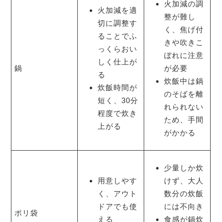
火加減の調
火加減を適
整が難し
切に調整す
く、焦げ付
ることでふ
きや吹きこ
っくらおい
ぼれに注意
しく仕上が
鍋
が必要
る
炊飯中は鍋
炊飯時間が
のそばを離
短く、30分
れられない
程度で炊き
ため、手間
上がる
がかかる
少量しか炊
用意しやす
けず、大人
く、アウト
数分の炊飯
ドアでも使
には不向き
ポリ袋
える
食感が鍋炊