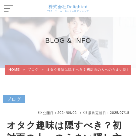
株式会社Delighted
TCG・ゲーム・おもちゃ販売ショップ
BLOG & INFO
HOME
>
ブログ
>
オタク趣味は隠すべき？初対面の人へのうまい隠し方
ブログ
：2024/09/02 /
：2025/07/18
公開日
最終更新日
オタク趣味は隠すべき？初